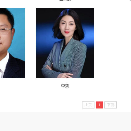
李莉
上页
1
下页